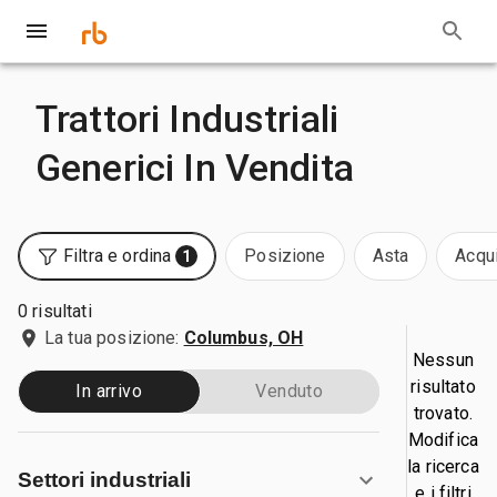
Trattori Industriali
Generici In Vendita
Filtra e ordina
Posizione
Asta
Acqui
1
0 risultati
La tua posizione:
Columbus, OH
Nessun
risultato
In arrivo
Venduto
trovato.
Modifica
la ricerca
Settori industriali
e i filtri