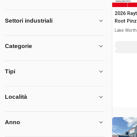
2026 Ray
Settori industriali
Root Pinz
(Unused)
Lake Worth
Categorie
Tipi
Località
Anno