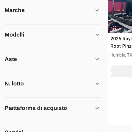
Marche
Modelli
2026 Ray
Root Pinz
(Unused)
Humble, T
Aste
N. lotto
Piattaforma di acquisto