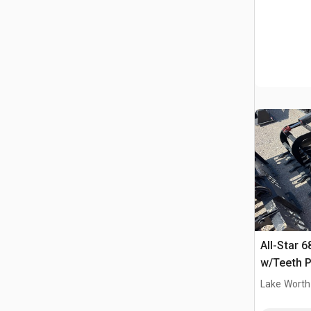
All-Star 6
w/Teeth P
(Unused)
Lake Worth