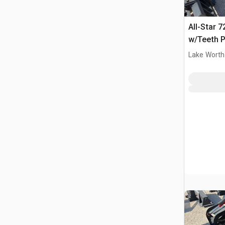
All-Star 7
w/Teeth P
(Unused)
Lake Worth