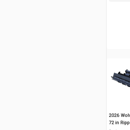
2026 Wol
72 in Ripp
(Unused)