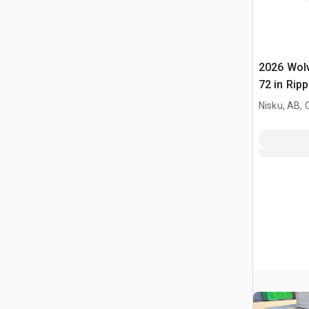
2026 Wol
72 in Ripp
(Unused)
Nisku, AB,