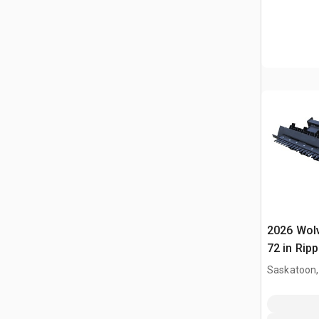
2026 Wol
72 in Ripp
(Unused)
Saskatoon,