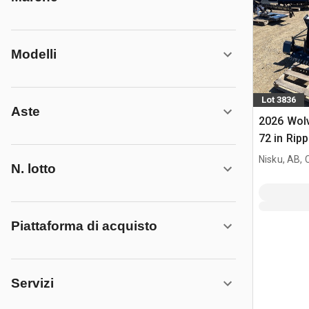
Modelli
Lot 3836
Aste
2026 Wol
72 in Ripp
(Unused)
Nisku, AB,
N. lotto
Piattaforma di acquisto
Servizi