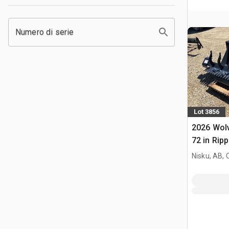
Numero di serie
Lot 3856
2026 Wol
72 in Ripp
(Unused)
Nisku, AB,