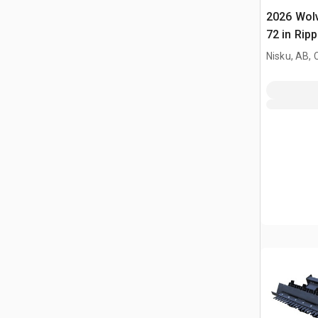
2026 Wol
72 in Ripp
(Unused)
Nisku, AB,