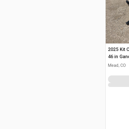
2025 Kit 
46 in Gan
Pala (Unu
Mead, CO