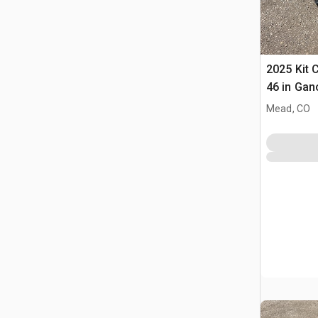
2025 Kit 
46 in Gan
Pala (Unu
Mead, CO