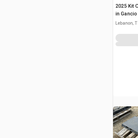
2025 Kit 
in Gancio
Pala (Unu
Lebanon, 