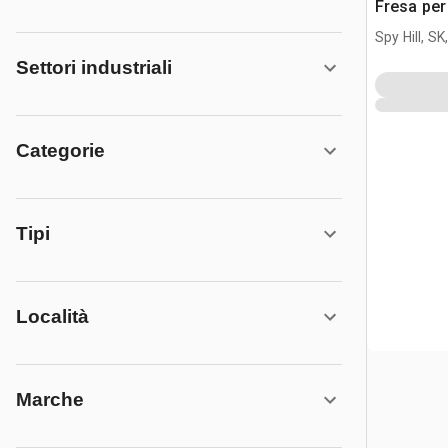
Fresa per
pala
Spy Hill, S
Settori industriali
Categorie
Tipi
Località
Marche