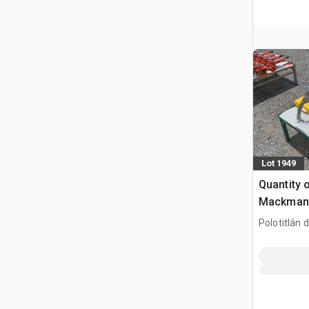
Lot 1949
Quantity 
Mackman 
Lote de E
Polotitlán d
Engranaje
MEX
Estrattor