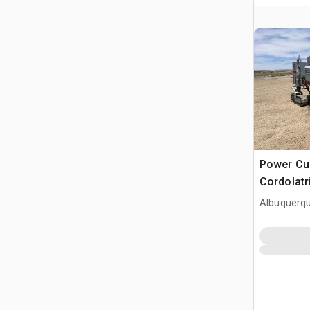
Power Cu
Cordolatr
Albuquerq