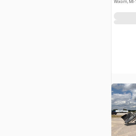
.
Wixom, MI