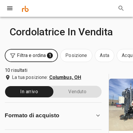
Cordolatrice In Vendita
Filtra e ordina
Posizione
Asta
Acqui
1
10 risultati
La tua posizione:
Columbus, OH
In arrivo
Venduto
Formato di acquisto