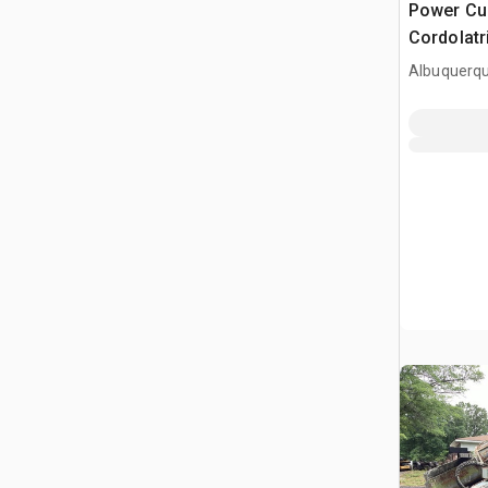
Power Cu
Cordolatr
Albuquerq