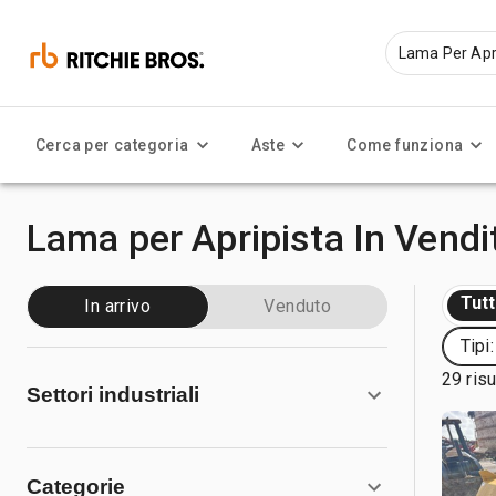
Cerca per categoria
Aste
Come funziona
Lama per Apripista In Vendi
Tut
In arrivo
Venduto
Tipi
29 risu
Settori industriali
Categorie