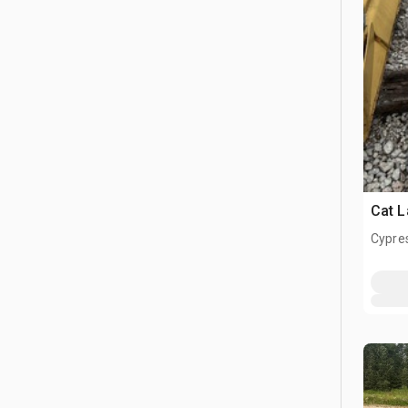
Cat L
Cypre