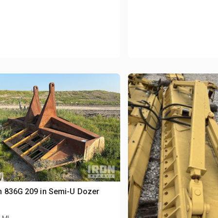
 836G 209 in Semi-U Dozer
e