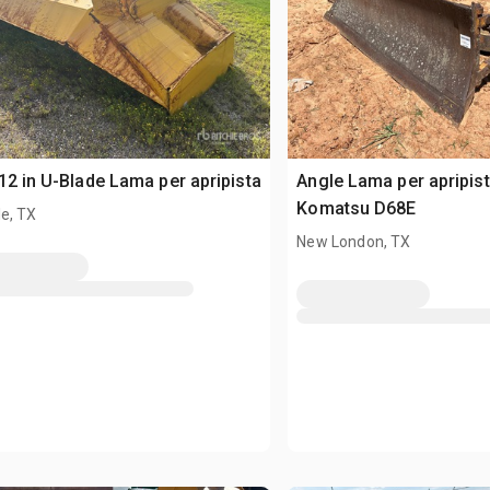
12 in U-Blade Lama per apripista
Angle Lama per apripista
Komatsu D68E
e, TX
New London, TX