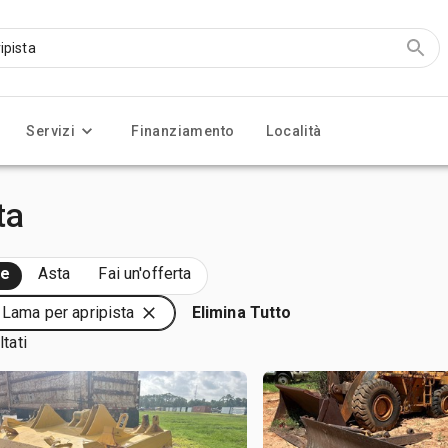
Servizi
Finanziamento
Località
ta
te
Asta
Fai un'offerta
: Lama per apripista
Elimina Tutto
ltati