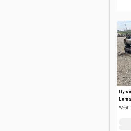
Dyna
Lama 
D85
West 