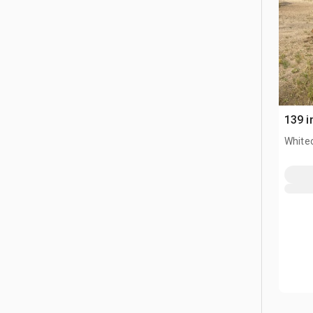
139 i
White