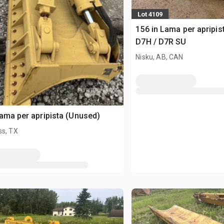
Lot 4109
156 in Lama per apripist
D7H / D7R SU
Nisku, AB, CAN
ama per apripista (Unused)
ss, TX