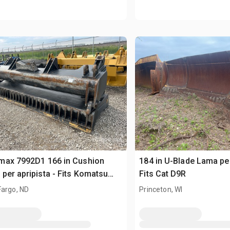
max 7992D1 166 in Cushion
184 in U-Blade Lama per
per apripista - Fits Komatsu
Fits Cat D9R
Fargo, ND
Princeton, WI