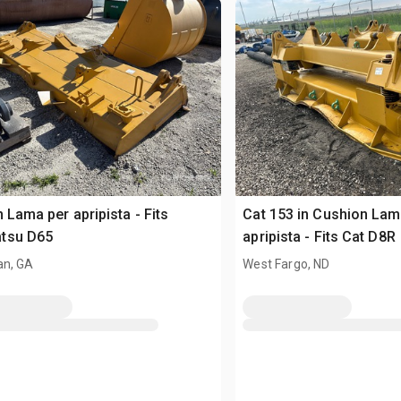
n Lama per apripista - Fits
Cat 153 in Cushion Lam
tsu D65
apripista - Fits Cat D8R
n, GA
West Fargo, ND