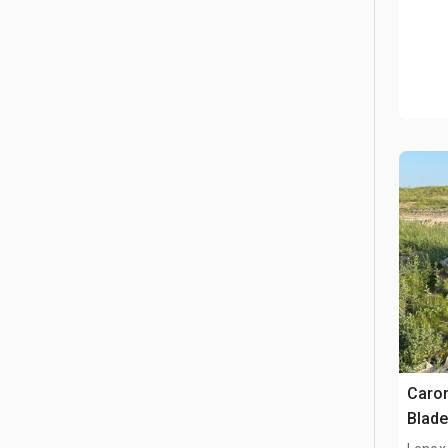
Caron
Blad