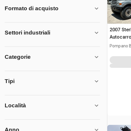
Formato di acquisto
2007 Ster
Settori industriali
Autocarr
con nastr
Pompano B
Categorie
Tipi
Località
Anno