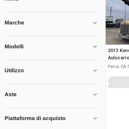
Marche
Modelli
2013 Ken
Autocarr
con nastr
.
Perris, CA
Utilizzo
Aste
Piattaforma di acquisto