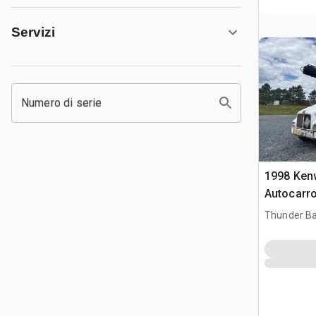
Servizi
Numero di serie
1998 Ken
Autocarr
con nastr
Thunder Ba