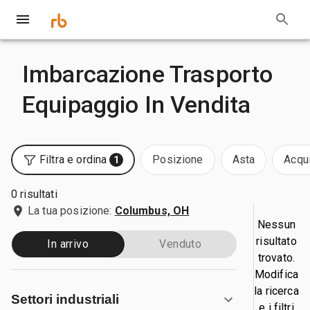
Imbarcazione Trasporto
Equipaggio In Vendita
Filtra e ordina
Posizione
Asta
Acqui
1
0 risultati
La tua posizione:
Columbus, OH
Nessun
risultato
In arrivo
Venduto
trovato.
Modifica
la ricerca
Settori industriali
e i filtri