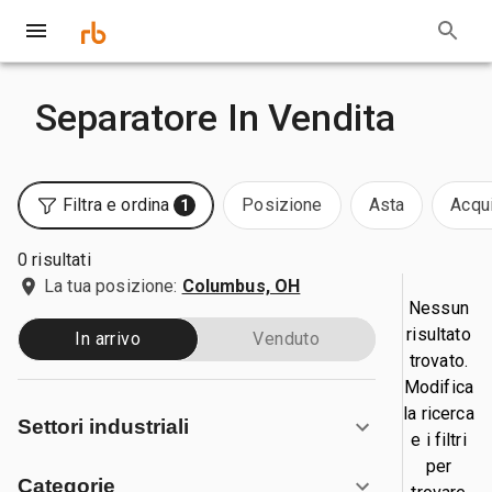
Separatore In Vendita
Filtra e ordina
Posizione
Asta
Acqui
1
0 risultati
La tua posizione:
Columbus, OH
Nessun
risultato
In arrivo
Venduto
trovato.
Modifica
la ricerca
Settori industriali
e i filtri
per
Categorie