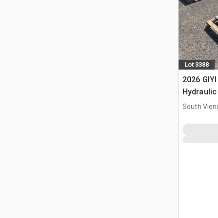
Lot 3388
2026 GIYI
Hydraulic
escavato
South Vien