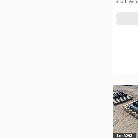
South Vien
Lot 3293