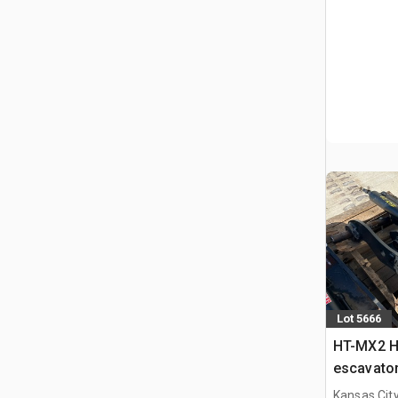
Lot 5666
HT-MX2 Hy
escavator
(Unused)
Kansas City