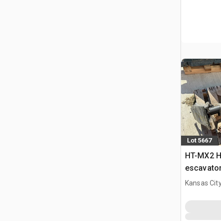
Lot 5667
HT-MX2 Hy
escavator
(Unused)
Kansas City