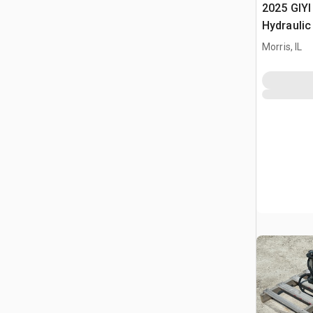
2025 GIYI
Hydraulic
escavato
Morris, IL