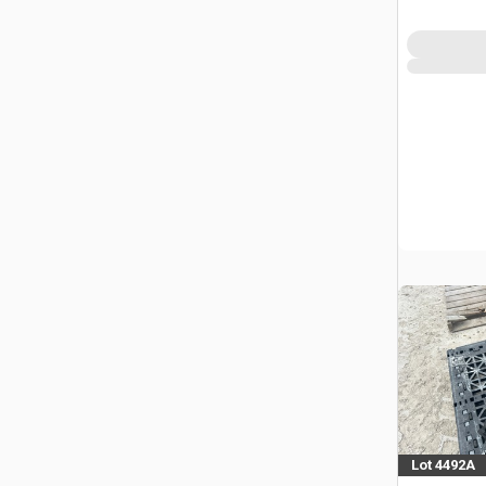
Lot 4492A