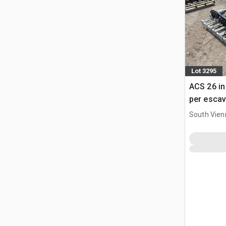
Lot 3295
ACS 26 in
per escav
South Vien