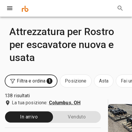
Attrezzatura per Rostro
per escavatore nuova e
usata
Filtra e ordina
Posizione
Asta
Fai u
1
138 risultati
La tua posizione:
Columbus, OH
In arrivo
Venduto