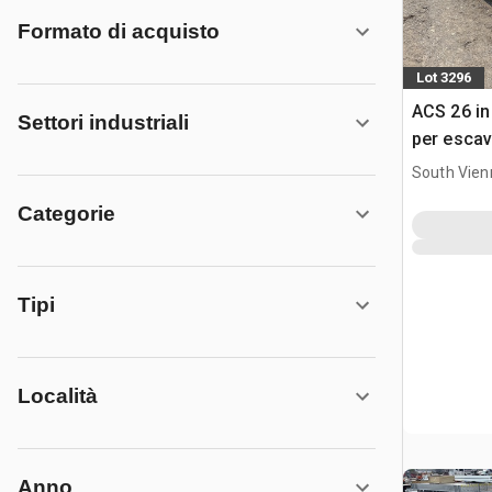
Formato di acquisto
Lot 3296
ACS 26 in
Settori industriali
per escav
South Vien
Categorie
Tipi
Località
Anno