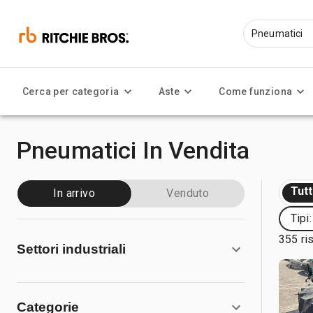
Cerca per categoria
Aste
Come funziona
Pneumatici In Vendita
Tut
In arrivo
Venduto
Tipi
355 ris
Settori industriali
Categorie