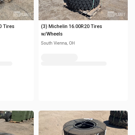
 Tires
(3) Michelin 16.00R20 Tires
w/Wheels
South Vienna, OH