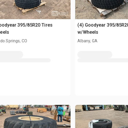
oodyear 395/85R20 Tires
(4) Goodyear 395/85R20
eels
w/Wheels
do Springs, CO
Albany, GA