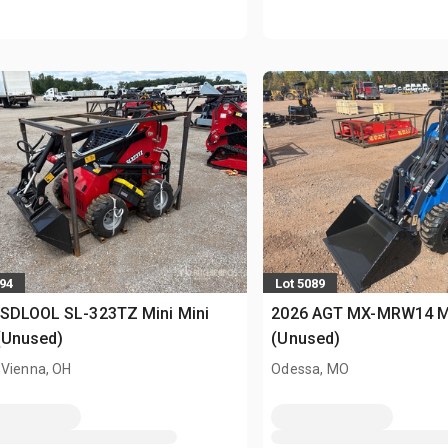
894
Lot 5089
 SDLOOL SL-323TZ Mini Mini
2026 AGT MX-MRW14 Min
(Unused)
(Unused)
 Vienna, OH
Odessa, MO