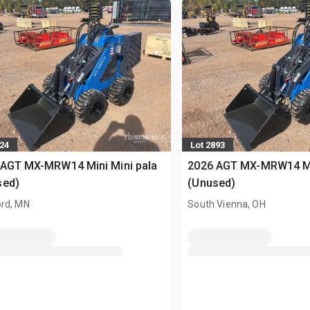
024
Lot 2893
 AGT MX-MRW14 Mini Mini pala
2026 AGT MX-MRW14 Min
sed)
(Unused)
rd, MN
South Vienna, OH