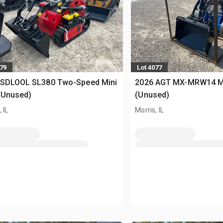
079
Lot 4077
 SDLOOL SL380 Two-Speed Mini
2026 AGT MX-MRW14 Min
(Unused)
(Unused)
 IL
Morris, IL