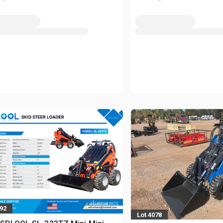
092
Lot 4078