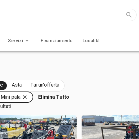
Servizi
Finanziamento
Località
te
Asta
Fai un'offerta
: Mini pala
Elimina Tutto
ultati