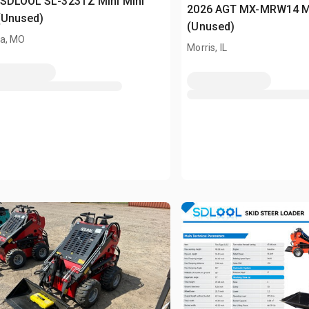
 SDLOOL SL-323TZ Mini Mini
2026 AGT MX-MRW14 Min
(Unused)
(Unused)
a, MO
Morris, IL