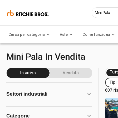
Cerca per categoria
Aste
Come funziona
Mini Pala In Vendita
Tut
In arrivo
Venduto
Tipi
607 ris
Settori industriali
Categorie