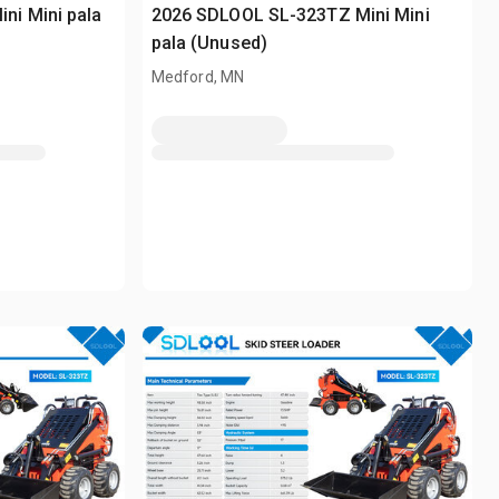
i Mini pala
2026 SDLOOL SL-323TZ Mini Mini
pala (Unused)
Medford, MN