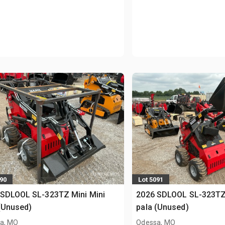
090
Lot 5091
 SDLOOL SL-323TZ Mini Mini
2026 SDLOOL SL-323TZ 
(Unused)
pala (Unused)
a, MO
Odessa, MO