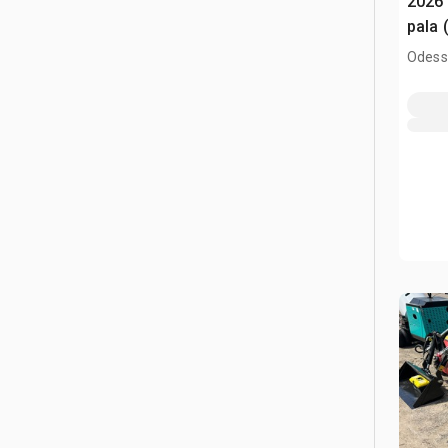
2026
pala 
Odess