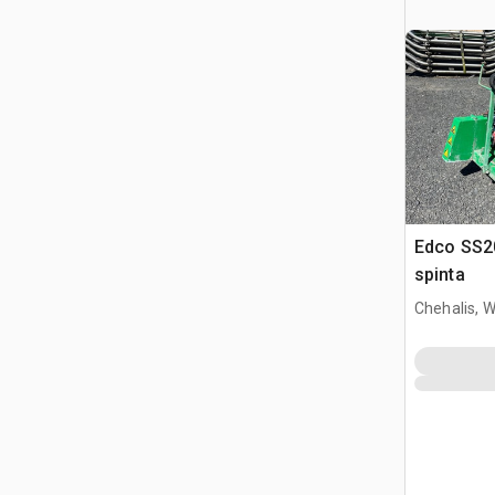
Edco SS2
spinta
Chehalis, 