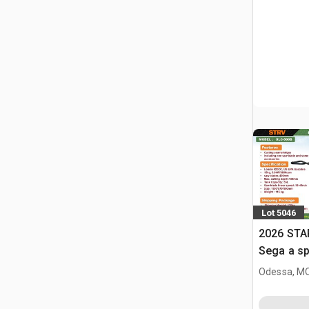
Lot 5046
2026 STA
Sega a sp
Odessa, M