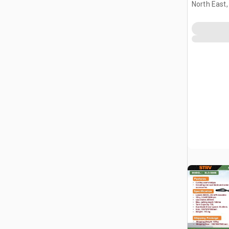
North East