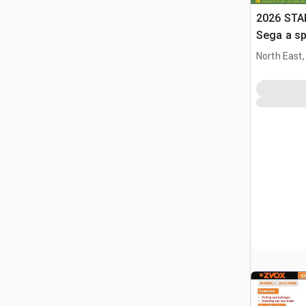
2026 STA
Sega a sp
North East