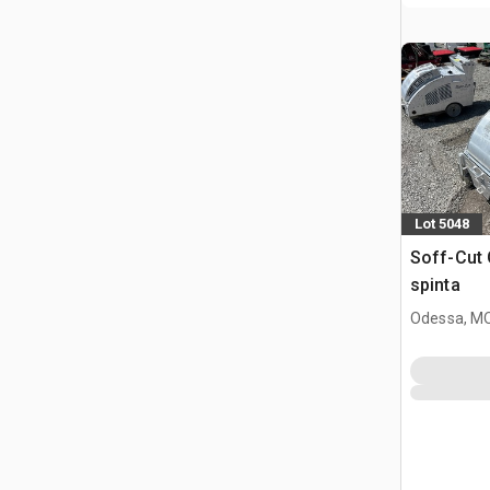
Lot 5048
Soff-Cut
spinta
Odessa, M