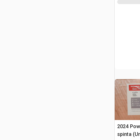
2024 Pow
spinta (U