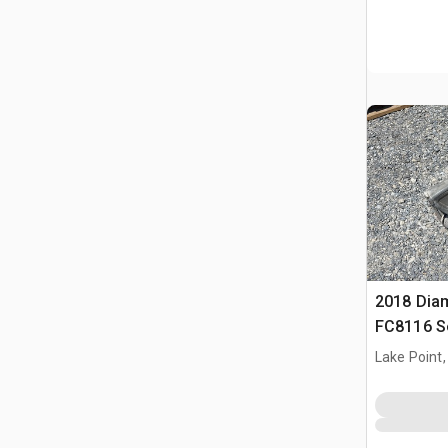
2018 Dia
FC8116 Se
Lake Point,