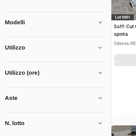
Lot 5051
Modelli
Soff-Cut
spinta
Odessa, M
Utilizzo
Utilizzo (ore)
Aste
N. lotto