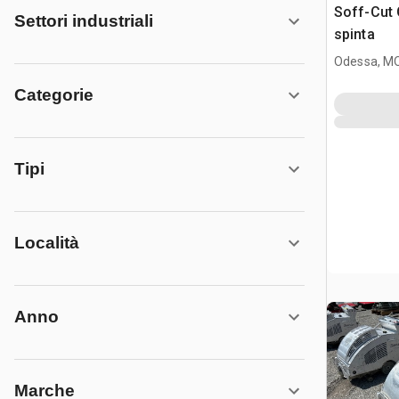
Soff-Cut
Settori industriali
spinta
Odessa, M
Categorie
Tipi
Località
Anno
Marche