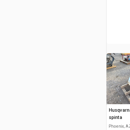
Husqvarn
spinta
Phoenix, A