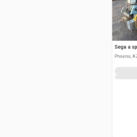
Sega a sp
Phoenix, A