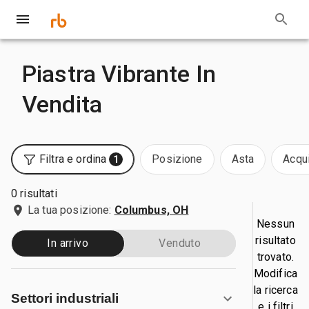
Piastra Vibrante In
Vendita
Filtra e ordina
Posizione
Asta
Acqui
1
0 risultati
La tua posizione:
Columbus, OH
Nessun
risultato
In arrivo
Venduto
trovato.
Modifica
la ricerca
Settori industriali
e i filtri