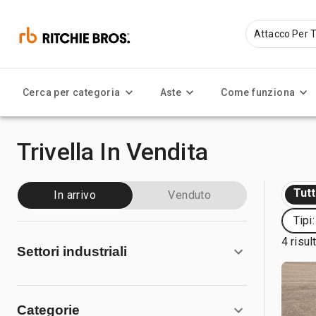
Cerca per categoria
Aste
Come funziona
Trivella In Vendita
Tut
In arrivo
Venduto
Tipi
4 risult
Settori industriali
Categorie