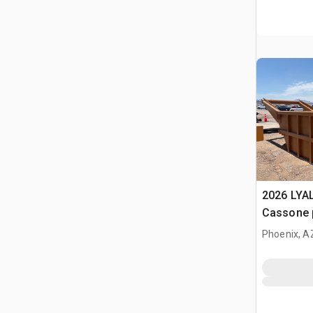
2026 LYA
Cassone 
(Unused)
Phoenix, A