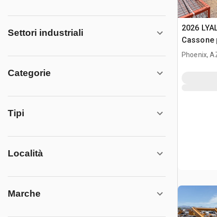
2026 LYA
Settori industriali
Cassone 
(Unused)
Phoenix, A
Categorie
Tipi
Località
Marche