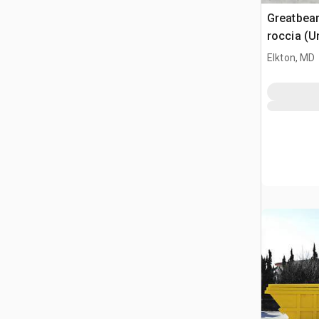
Greatbea
roccia (U
Elkton, MD