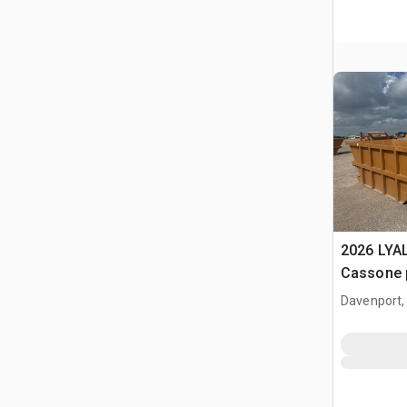
2026 LYA
Cassone 
(Unused)
Davenport,