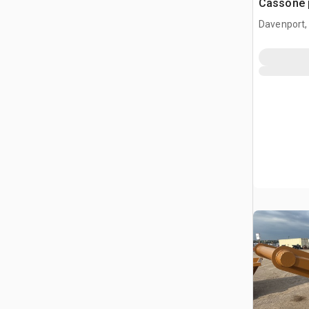
Cassone 
(Unused)
Davenport,