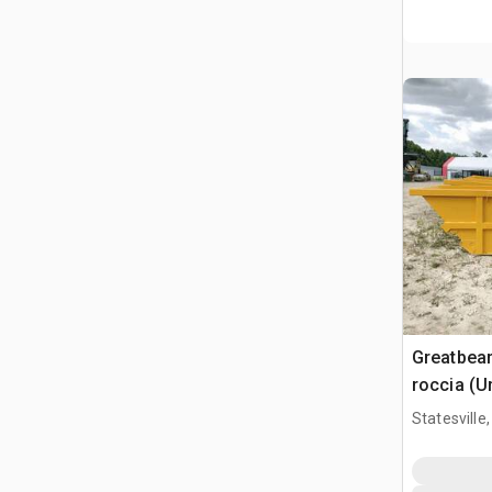
Greatbea
roccia (U
Statesville