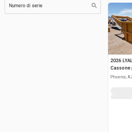
Numero di serie
2026 LYA
Cassone 
(Unused)
Phoenix, A