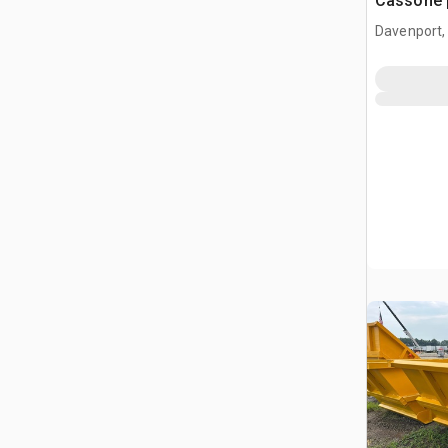
Cassone 
(Unused)
Davenport,