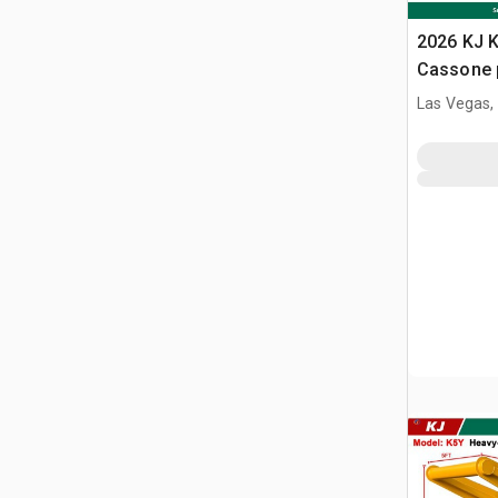
2026 KJ 
Cassone 
(Unused)
Las Vegas,