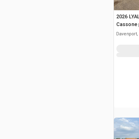
2026 LYA
Cassone 
(Unused)
Davenport,