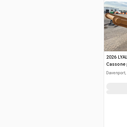
2026 LYA
Cassone 
(Unused)
Davenport,