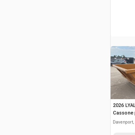
2026 LYA
Cassone 
(Unused)
Davenport,