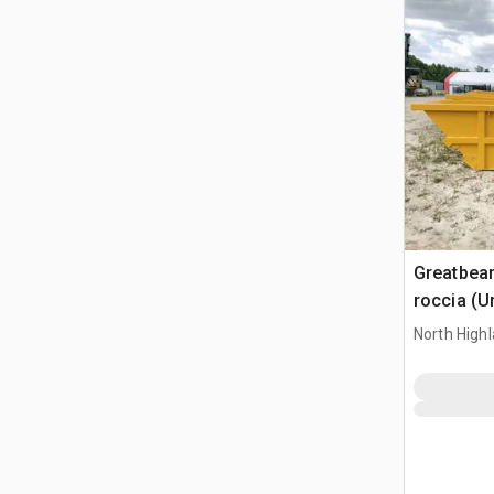
Greatbea
roccia (U
North High