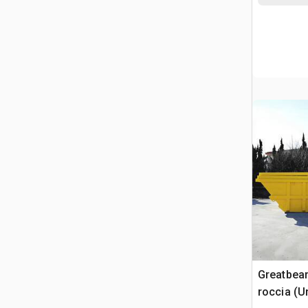
Greatbea
roccia (U