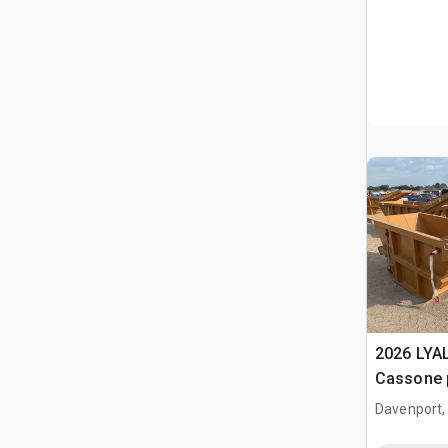
2026 LYA
Cassone 
(Unused)
Davenport,