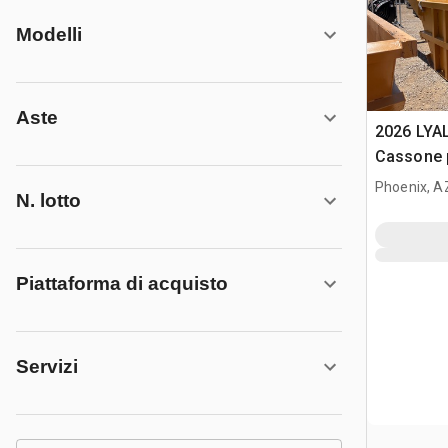
Modelli
Aste
2026 LYA
Cassone 
(Unused)
Phoenix, A
N. lotto
Piattaforma di acquisto
Servizi