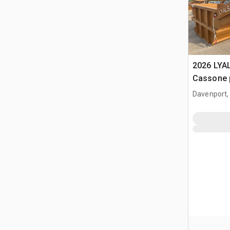
2026 LYA
Cassone 
(Unused)
Davenport,