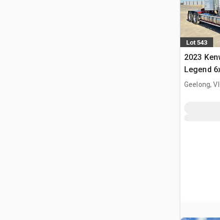
Lot 543
2023 Ken
Legend 6
cuccetta p
Geelong, V