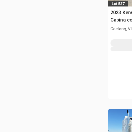
Lot 537
2023 Ken
Cabina co
trattore s
Geelong, V