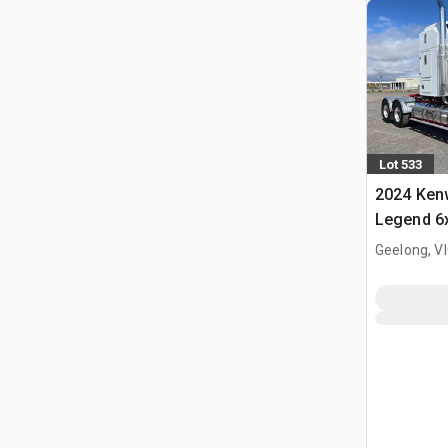
Lot 533
2024 Ken
Legend 6
cuccetta p
Geelong, V
(Unused)