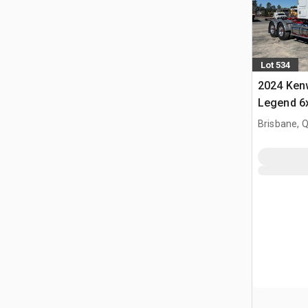
Lot 534
2024 Ken
Legend 6
cuccetta p
Brisbane, 
(Unused)