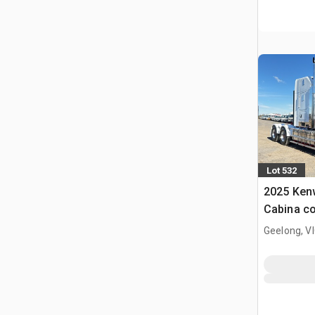
Lot 532
2025 Ken
Cabina co
trattore 
Geelong, V