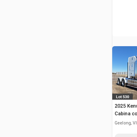
Lot 530
2025 Ken
Cabina co
trattore 
Geelong, V