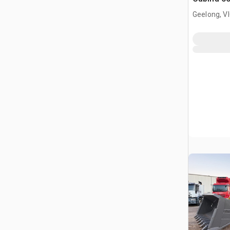
trattore 
Geelong, V