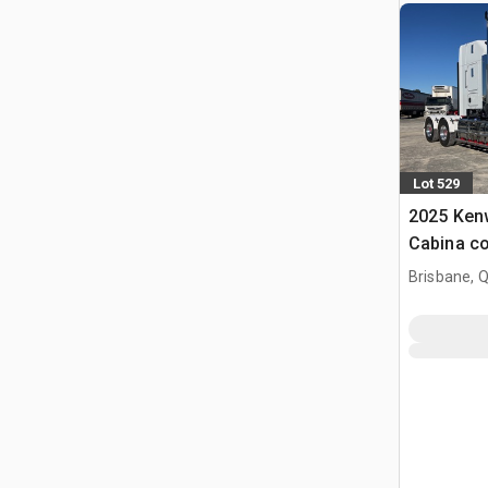
Lot 529
2025 Ken
Cabina co
trattore 
Brisbane, 