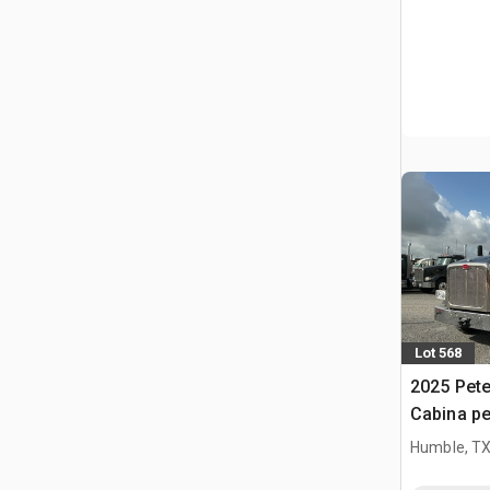
Lot 568
2025 Pete
Cabina per
assi
Humble, T