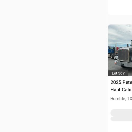
Lot 567
2025 Pete
Haul Cabi
stradale 3
Humble, T