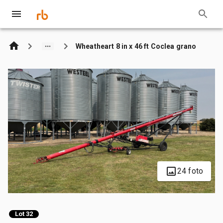
Wheatheart 8 in x 46 ft Coclea grano
24 foto
Lot 32