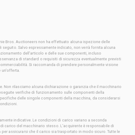
chie Bros. Auctioneers non ha effettuato alcuna ispezione delle
i seguito. Salvo espressamente indicato, non verrà fornita alcuna
unzionamento dell'articolo e delle sue componenti, incluso
sservanza di standard o requisiti di sicurezza eventualmente previsti
o commerciabilità. Si raccomanda di prendere personalmente visione
 un'offerta.
ce. Non rilasciamo alcuna dichiarazione o garanzia che il macchinario
eseguite verifiche di funzionamento sulle componenti della
 specifiche delle singole componenti della macchina, da considerarsi
condizioni.
amente indicative. Le condizioni di carico variano a seconda
e di carico del macchinario stesso. L'acquirente è responsabile di
sta per assicurarsi che il carico sia trasportato in modo sicuro. Tutte le