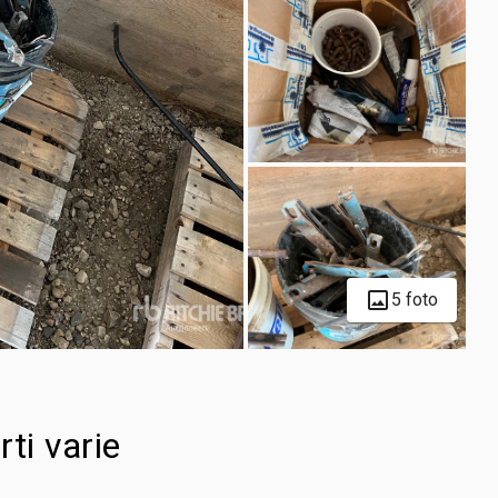
5 foto
rti varie