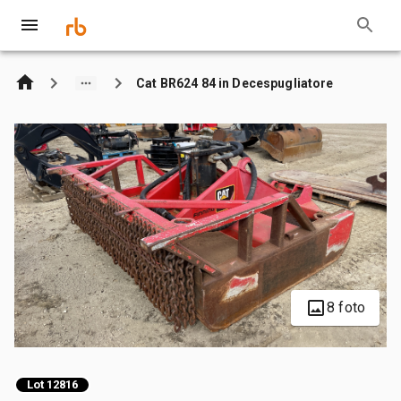
Cat BR624 84 in Decespugliatore
8 foto
Lot 12816