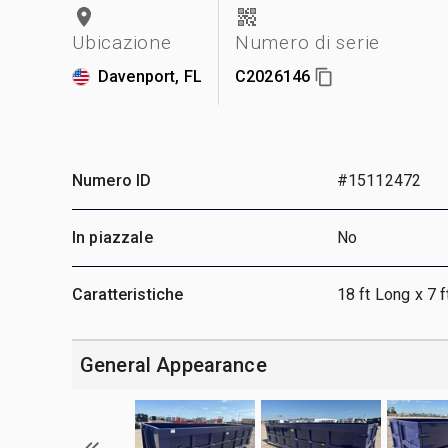
Ubicazione
Numero di serie
Davenport, FL
C2026146
Numero ID
#15112472
In piazzale
No
Caratteristiche
18 ft Long x 7 f
General Appearance