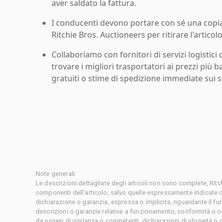
aver saldato la fattura.
I conducenti devono portare con sé una copia d
Ritchie Bros. Auctioneers per ritirare l'articolo
Collaboriamo con fornitori di servizi logistici d
trovare i migliori trasportatori ai prezzi più b
gratuiti o stime di spedizione immediate sui si
Note generali
Le descrizioni dettagliate degli articoli non sono complete, Rit
componenti dell'articolo, salvo quelle espressamente indicate d
dichiarazione o garanzia, espressa o implicita, riguardante il f
descrizioni o garanzie relative a funzionamento, conformità o o
da organi di vigilanza o competenti, dichiarazioni di idoneità 