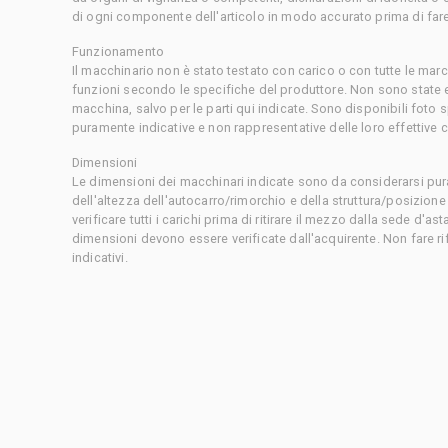
di ogni componente dell'articolo in modo accurato prima di fare
Funzionamento
Il macchinario non è stato testato con carico o con tutte le mar
funzioni secondo le specifiche del produttore. Non sono state 
macchina, salvo per le parti qui indicate. Sono disponibili foto
puramente indicative e non rappresentative delle loro effettive 
Dimensioni
Le dimensioni dei macchinari indicate sono da considerarsi pur
dell'altezza dell'autocarro/rimorchio e della struttura/posizion
verificare tutti i carichi prima di ritirare il mezzo dalla sede d'a
dimensioni devono essere verificate dall'acquirente. Non fare ri
indicativi.