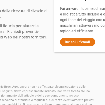
Fai arrivare i tuoi macchin
ella ricevuta di rilascio di
e logistica tutto incluso e
.
ogni fase del viaggio con un
i fiducia per aiutarti a
macchinari attraversano con
assi. Richiedi preventivi
rapido ed efficiente.
ti Web dei nostri fornitori.
Inviaci un'email
chie Bros. Auctioneers non ha effettuato alcuna ispezione delle
i seguito. Salvo espressamente indicato, non verrà fornita alcuna
unzionamento dell'articolo e delle sue componenti, incluso
sservanza di standard o requisiti di sicurezza eventualmente previsti
o commerciabilità. Si raccomanda di prendere personalmente visione