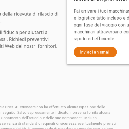
Fai arrivare i tuoi macchin
ella ricevuta di rilascio di
e logistica tutto incluso e
.
ogni fase del viaggio con un
i fiducia per aiutarti a
macchinari attraversano con
assi. Richiedi preventivi
rapido ed efficiente.
ti Web dei nostri fornitori.
Inviaci un'email
chie Bros. Auctioneers non ha effettuato alcuna ispezione delle
i seguito. Salvo espressamente indicato, non verrà fornita alcuna
unzionamento dell'articolo e delle sue componenti, incluso
sservanza di standard o requisiti di sicurezza eventualmente previsti
o commerciabilità. Si raccomanda di prendere personalmente visione