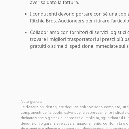
aver saldato la fattura.
I conducenti devono portare con sé una copia d
Ritchie Bros. Auctioneers per ritirare l'articolo
Collaboriamo con fornitori di servizi logistici d
trovare i migliori trasportatori ai prezzi più b
gratuiti o stime di spedizione immediate sui si
Note generali
Le descrizioni dettagliate degli articoli non sono complete, Rit
componenti dell'articolo, salvo quelle espressamente indicate d
dichiarazione o garanzia, espressa o implicita, riguardante il f
descrizioni o garanzie relative a funzionamento, conformità o o
da organi di vigilanza o competenti, dichiarazioni di idoneità 