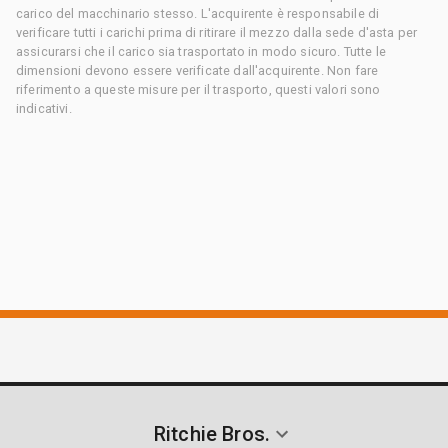
carico del macchinario stesso. L'acquirente è responsabile di
verificare tutti i carichi prima di ritirare il mezzo dalla sede d'asta per
assicurarsi che il carico sia trasportato in modo sicuro. Tutte le
dimensioni devono essere verificate dall'acquirente. Non fare
riferimento a queste misure per il trasporto, questi valori sono
indicativi.
Ritchie Bros.