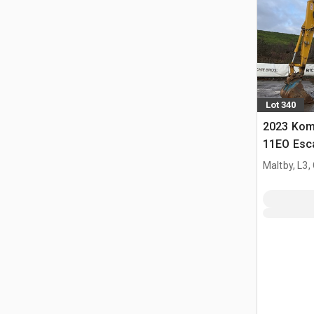
Lot 340
2023 Kom
11EO Esca
Maltby, L3,