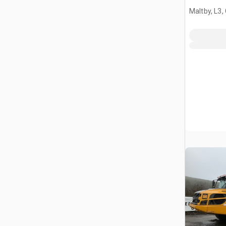
terrain
Maltby, L3,