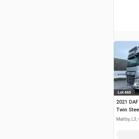
Lot 465
2021 DAF
Twin Stee
Cabina co
Maltby, L3,
trattore s