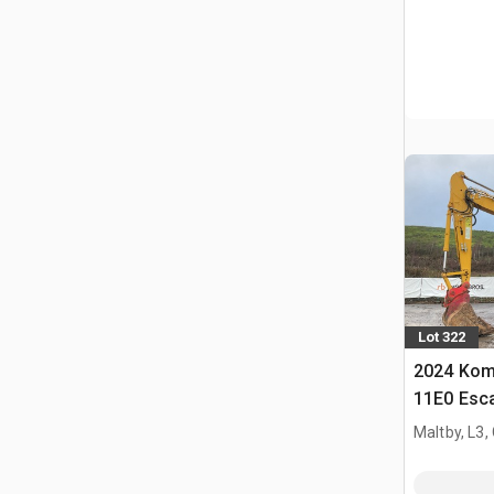
Lot 322
2024 Kom
11E0 Esca
Maltby, L3,