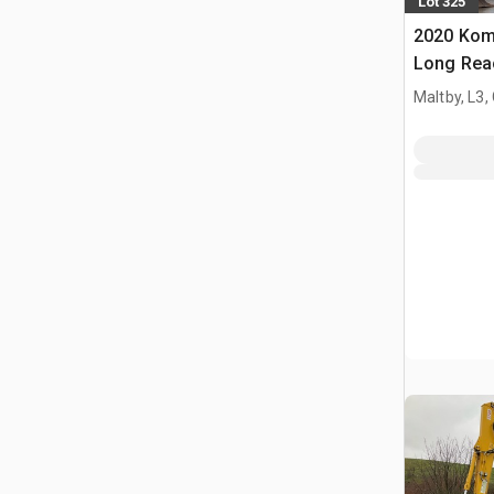
Lot 325
2020 Kom
Long Rea
cingolato
Maltby, L3,