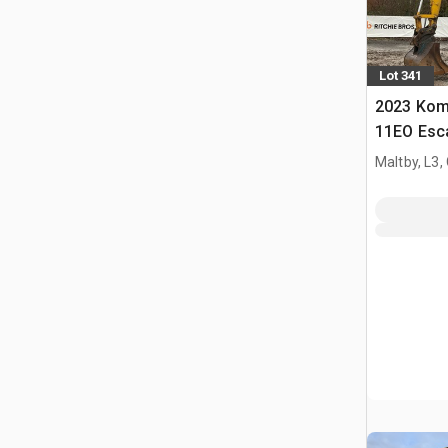
Lot 341
2023 Kom
11EO Esca
Maltby, L3,