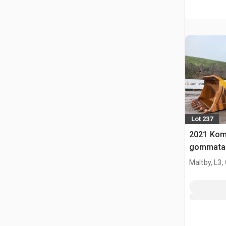
Lot 237
2021 Kom
gommata
Maltby, L3,