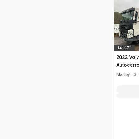
Lot 471
2022 Volv
Autocarr
Maltby, L3,