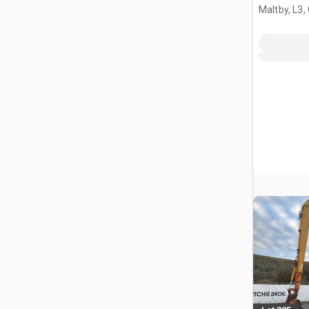
articolata
Maltby, L3,