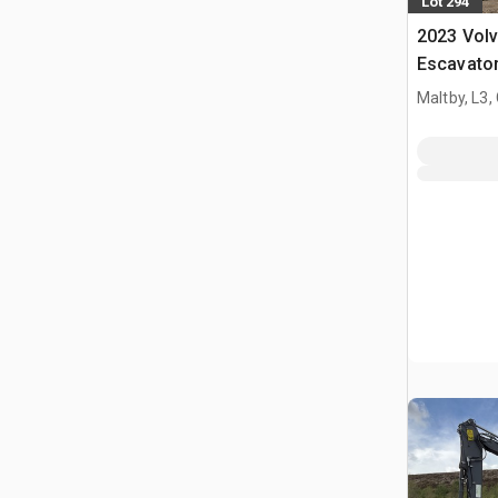
Lot 294
2023 Vol
Escavator
Maltby, L3,