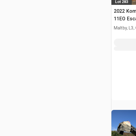
Lot 283
2022 Kom
11EO Esca
Maltby, L3,