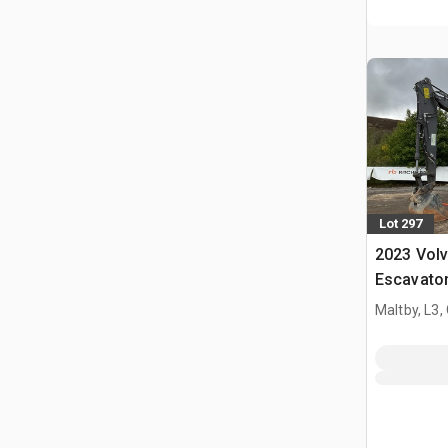
Lot 297
2023 Vol
Escavator
Maltby, L3,