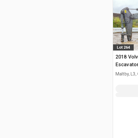
Lot 264
2018 Vol
Escavator
Maltby, L3,