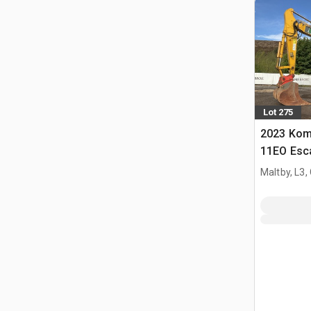
Lot 275
2023 Kom
11EO Esca
Maltby, L3,