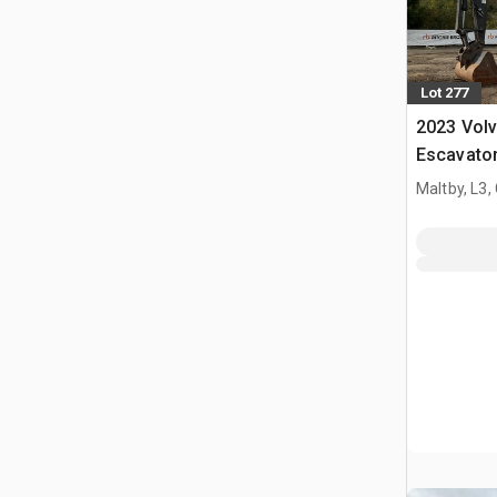
Lot 277
2023 Vol
Escavator
Maltby, L3,