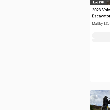
Lot 278
2023 Vol
Escavator
Maltby, L3,