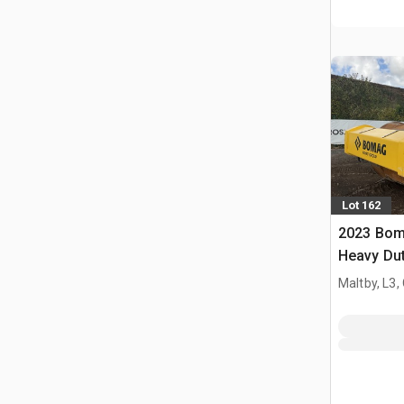
Lot 162
2023 Bo
Heavy Dut
Roller
Maltby, L3,