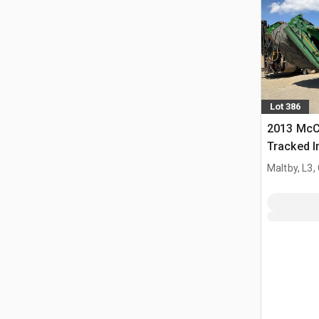
Lot 386
2013 McC
Tracked I
Maltby, L3,