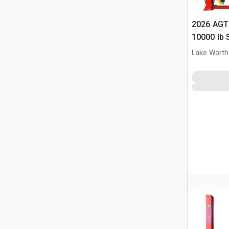
2026 AGT
10000 lb 
Veicoli (
Lake Worth