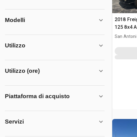
2018 Frei
Modelli
125 8x4 A
3 assi
San Antoni
Utilizzo
Utilizzo (ore)
Piattaforma di acquisto
Servizi