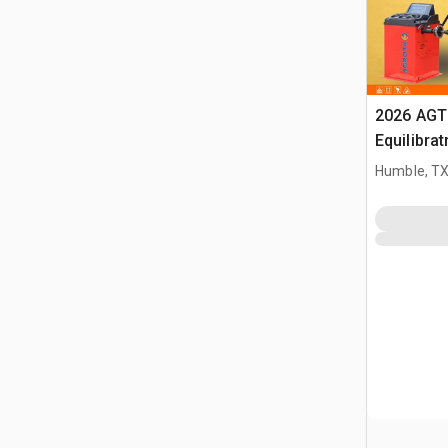
2026 AGT
Equilibrat
(Unused)
Humble, T