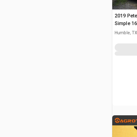
2019 Pete
Simple 16
ribaltabil
Humble, T