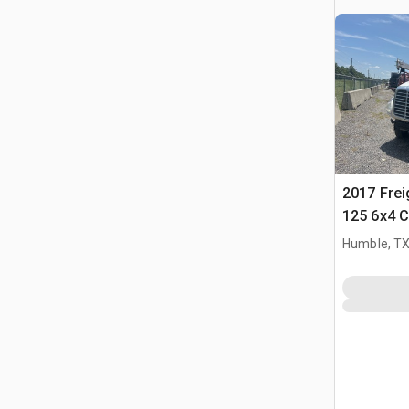
2017 Frei
125 6x4 C
per tratto
Humble, T