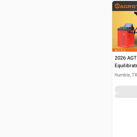
2026 AGT
Equilibrat
(Unused)
Humble, T