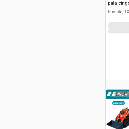
pala cing
Humble, T