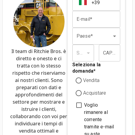
E-mail*
Paese*
Il team di Ritchie Bros. è
Stato/provincia*
CAP/codice postale*
diretto e onesto e ci
Seleziona la
tratta con lo stesso
domanda
*
rispetto che riserviamo
ai nostri clienti. Sono
Vendita
preparati con dati e
Acquistare
approfondimenti del
settore per mostrare e
Voglio
istruire i clienti,
rimanere al
collaborando con voi per
corrente
individuare i tempi di
tramite e-mail
vendita ottimali e
su aste,