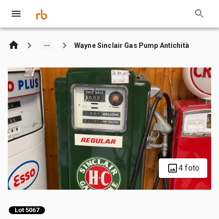
Wayne Sinclair Gas Pump Antichità
4 foto
Lot 5067