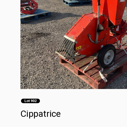
Lot 902
Cippatrice