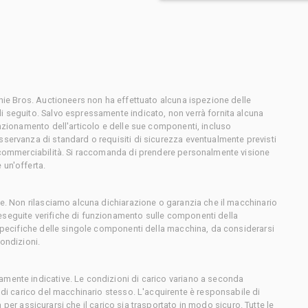
chie Bros. Auctioneers non ha effettuato alcuna ispezione delle
i seguito. Salvo espressamente indicato, non verrà fornita alcuna
unzionamento dell'articolo e delle sue componenti, incluso
sservanza di standard o requisiti di sicurezza eventualmente previsti
o commerciabilità. Si raccomanda di prendere personalmente visione
 un'offerta.
ce. Non rilasciamo alcuna dichiarazione o garanzia che il macchinario
eseguite verifiche di funzionamento sulle componenti della
 specifiche delle singole componenti della macchina, da considerarsi
condizioni.
amente indicative. Le condizioni di carico variano a seconda
e di carico del macchinario stesso. L'acquirente è responsabile di
sta per assicurarsi che il carico sia trasportato in modo sicuro. Tutte le