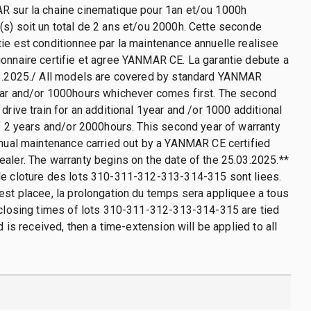
R sur la chaine cinematique pour 1an et/ou 1000h
s) soit un total de 2 ans et/ou 2000h. Cette seconde
ie est conditionnee par la maintenance annuelle realisee
onnaire certifie et agree YANMAR CE. La garantie debute a
03.2025./ All models are covered by standard YANMAR
ear and/or 1000hours whichever comes first. The second
drive train for an additional 1year and /or 1000 additional
of 2 years and/or 2000hours. This second year of warranty
nnual maintenance carried out by a YANMAR CE certified
aler. The warranty begins on the date of the 25.03.2025.**
de cloture des lots 310-311-312-313-314-315 sont liees.
est placee, la prolongation du temps sera appliquee a tous
 closing times of lots 310-311-312-313-314-315 are tied
id is received, then a time-extension will be applied to all