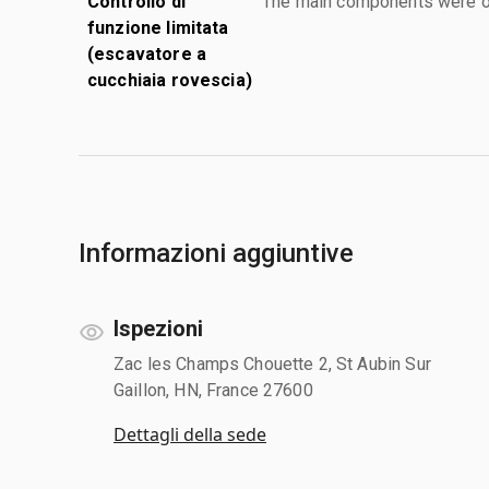
Controllo di
The main components were ope
funzione limitata
(escavatore a
cucchiaia rovescia)
Informazioni aggiuntive
Ispezioni
Zac les Champs Chouette 2, St Aubin Sur
Gaillon, HN, France 27600
Dettagli della sede