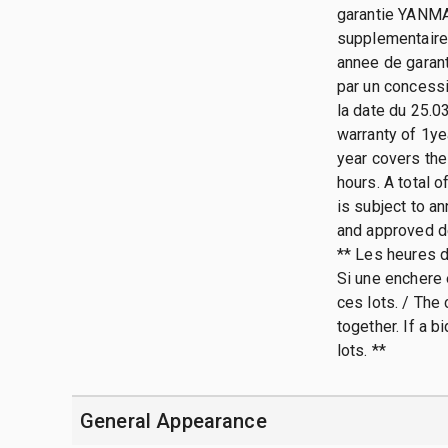
garantie YANMA
supplementaire(
annee de garant
par un concessi
la date du 25.
warranty of 1y
year covers the 
hours. A total 
is subject to a
and approved de
** Les heures 
Si une enchere 
ces lots. / The
together. If a b
lots. **
General Appearance