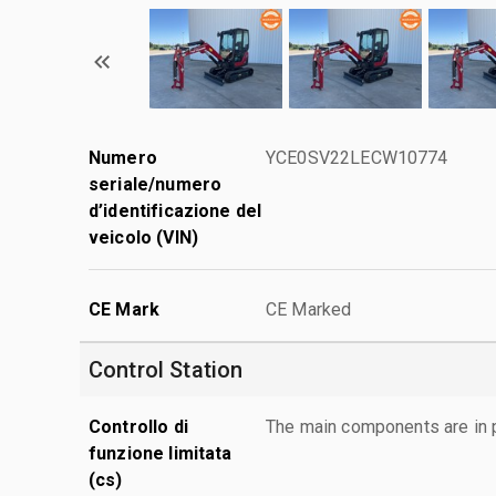
Numero
YCE0SV22LECW10774
seriale/numero
d’identificazione del
veicolo (VIN)
CE Mark
CE Marked
Control Station
Controllo di
The main components are in p
funzione limitata
(cs)