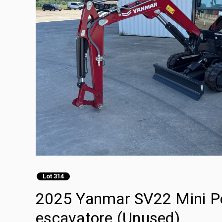
Lot 314
2025 Yanmar SV22 Mini Pel
escavatore (Unused)