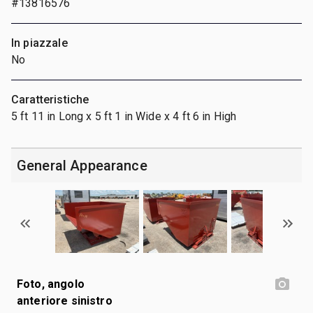
#13816576
In piazzale
No
Caratteristiche
5 ft 11 in Long x 5 ft 1 in Wide x 4 ft 6 in High
General Appearance
Foto, angolo
anteriore sinistro