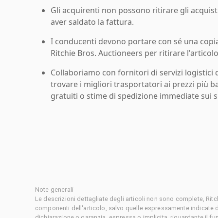
Gli acquirenti non possono ritirare gli acquist
aver saldato la fattura.
I conducenti devono portare con sé una copia d
Ritchie Bros. Auctioneers per ritirare l'articolo
Collaboriamo con fornitori di servizi logistici d
trovare i migliori trasportatori ai prezzi più b
gratuiti o stime di spedizione immediate sui si
Note generali
Le descrizioni dettagliate degli articoli non sono complete, Rit
componenti dell'articolo, salvo quelle espressamente indicate d
dichiarazione o garanzia, espressa o implicita, riguardante il f