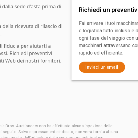
i dalla sede d'asta prima di
Richiedi un preventi
Fai arrivare i tuoi macchin
ella ricevuta di rilascio di
e logistica tutto incluso e
.
ogni fase del viaggio con un
i fiducia per aiutarti a
macchinari attraversano con
assi. Richiedi preventivi
rapido ed efficiente.
ti Web dei nostri fornitori.
Inviaci un'email
chie Bros. Auctioneers non ha effettuato alcuna ispezione delle
i seguito. Salvo espressamente indicato, non verrà fornita alcuna
unzionamento dell'articolo e delle sue componenti, incluso