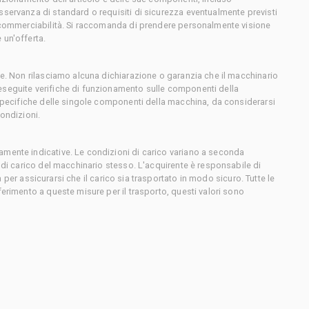
sservanza di standard o requisiti di sicurezza eventualmente previsti
o commerciabilità. Si raccomanda di prendere personalmente visione
 un'offerta.
ce. Non rilasciamo alcuna dichiarazione o garanzia che il macchinario
eseguite verifiche di funzionamento sulle componenti della
 specifiche delle singole componenti della macchina, da considerarsi
condizioni.
amente indicative. Le condizioni di carico variano a seconda
e di carico del macchinario stesso. L'acquirente è responsabile di
sta per assicurarsi che il carico sia trasportato in modo sicuro. Tutte le
ferimento a queste misure per il trasporto, questi valori sono