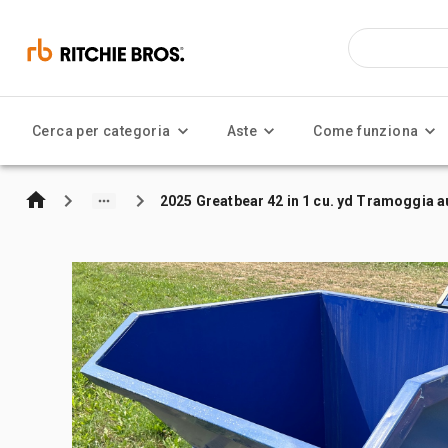
Cerca per categoria
Aste
Come funziona
2025 Greatbear 42 in 1 cu. yd Tramoggia a