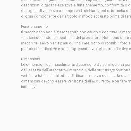
descrizioni o garanzie relative a funzionamento, conformità o o
da organi di vigilanza o competenti, dichiarazioni di idoneità 
di ogni componente dell'articolo in modo accurato prima di fare
Funzionamento
Il macchinario non è stato testato con carico o con tutte le mar
funzioni secondo le specifiche del produttore. Non sono state 
macchina, salvo per le parti qui indicate. Sono disponibili foto
puramente indicative e non rappresentative delle loro effettive 
Dimensioni
Le dimensioni dei macchinari indicate sono da considerarsi pur
dell'altezza dell'autocarro/rimorchio e della struttura/posizion
verificare tutti i carichi prima di ritirare il mezzo dalla sede d'a
dimensioni devono essere verificate dall'acquirente. Non fare ri
indicativi.