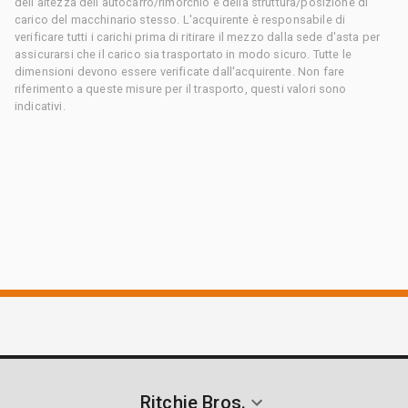
dell'altezza dell'autocarro/rimorchio e della struttura/posizione di
carico del macchinario stesso. L'acquirente è responsabile di
verificare tutti i carichi prima di ritirare il mezzo dalla sede d'asta per
assicurarsi che il carico sia trasportato in modo sicuro. Tutte le
dimensioni devono essere verificate dall'acquirente. Non fare
riferimento a queste misure per il trasporto, questi valori sono
indicativi.
Ritchie Bros.