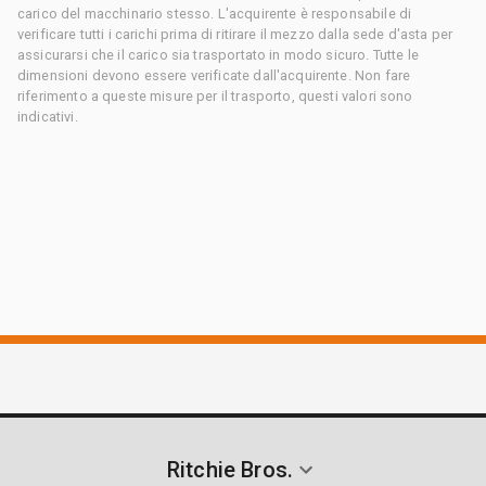
carico del macchinario stesso. L'acquirente è responsabile di
verificare tutti i carichi prima di ritirare il mezzo dalla sede d'asta per
assicurarsi che il carico sia trasportato in modo sicuro. Tutte le
dimensioni devono essere verificate dall'acquirente. Non fare
riferimento a queste misure per il trasporto, questi valori sono
indicativi.
Ritchie Bros.