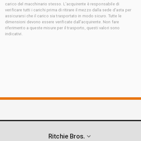
carico del macchinario stesso. L'acquirente è responsabile di
verificare tutti i carichi prima di ritirare il mezzo dalla sede d'asta per
assicurarsi che il carico sia trasportato in modo sicuro. Tutte le
dimensioni devono essere verificate dall'acquirente. Non fare
riferimento a queste misure per il trasporto, questi valori sono
indicativi.
Ritchie Bros.