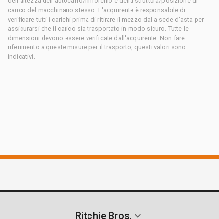
dell'altezza dell'autocarro/rimorchio e della struttura/posizione di
carico del macchinario stesso. L'acquirente è responsabile di
verificare tutti i carichi prima di ritirare il mezzo dalla sede d'asta per
assicurarsi che il carico sia trasportato in modo sicuro. Tutte le
dimensioni devono essere verificate dall'acquirente. Non fare
riferimento a queste misure per il trasporto, questi valori sono
indicativi.
Ritchie Bros.