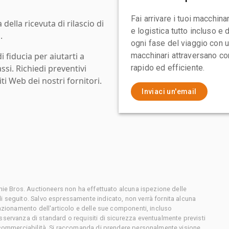
Fai arrivare i tuoi macchin
ella ricevuta di rilascio di
e logistica tutto incluso e
.
ogni fase del viaggio con un
i fiducia per aiutarti a
macchinari attraversano con
assi. Richiedi preventivi
rapido ed efficiente.
ti Web dei nostri fornitori.
Inviaci un'email
chie Bros. Auctioneers non ha effettuato alcuna ispezione delle
i seguito. Salvo espressamente indicato, non verrà fornita alcuna
unzionamento dell'articolo e delle sue componenti, incluso
sservanza di standard o requisiti di sicurezza eventualmente previsti
o commerciabilità. Si raccomanda di prendere personalmente visione