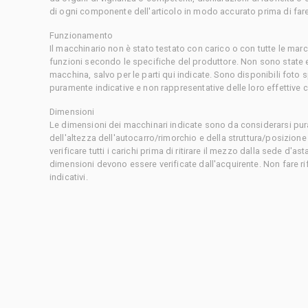
di ogni componente dell'articolo in modo accurato prima di fare
Funzionamento
Il macchinario non è stato testato con carico o con tutte le mar
funzioni secondo le specifiche del produttore. Non sono state 
macchina, salvo per le parti qui indicate. Sono disponibili foto
puramente indicative e non rappresentative delle loro effettive 
Dimensioni
Le dimensioni dei macchinari indicate sono da considerarsi pur
dell'altezza dell'autocarro/rimorchio e della struttura/posizion
verificare tutti i carichi prima di ritirare il mezzo dalla sede d'a
dimensioni devono essere verificate dall'acquirente. Non fare ri
indicativi.