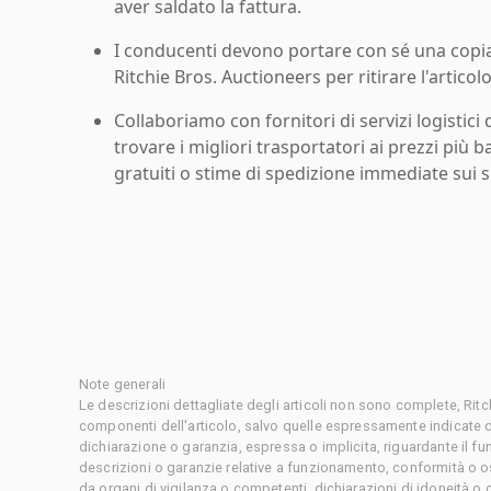
aver saldato la fattura.
I conducenti devono portare con sé una copia d
Ritchie Bros. Auctioneers per ritirare l'articolo
Collaboriamo con fornitori di servizi logistici d
trovare i migliori trasportatori ai prezzi più b
gratuiti o stime di spedizione immediate sui si
Note generali
Le descrizioni dettagliate degli articoli non sono complete, Rit
componenti dell'articolo, salvo quelle espressamente indicate d
dichiarazione o garanzia, espressa o implicita, riguardante il f
descrizioni o garanzie relative a funzionamento, conformità o o
da organi di vigilanza o competenti, dichiarazioni di idoneità 