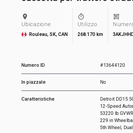
Ubicazione
Utilizzo
Numero 
Rouleau, SK, CAN
268.170 km
3AKJHH
Numero ID
#13644120
In piazzale
No
Caratteristiche
Detroit DD15 5
12-Speed Autom
53220 lb GVWR,
229 in Wheelbas
5th Wheel, Dual