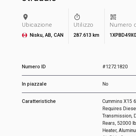
Ubicazione
Utilizzo
Numero di
Nisku, AB, CAN
287.613 km
1XPBD49X0
Numero ID
#12721820
In piazzale
No
Caratteristiche
Cummins X15 6 
Requires Diesel
Transmission, D
Rears, 52000 lb
Heater, Alumin