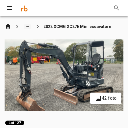
2022 XCMG XC27E Mini escavatore
42 foto
Lot 127