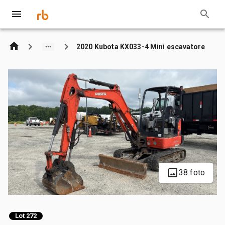
2020 Kubota KX033-4 Mini escavatore
38 foto
Lot 272