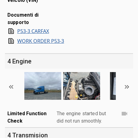
veicolo (VIN)
Documenti di
supporto
P53-3 CARFAX
WORK ORDER P53-3
4 Engine
Limited Function
The engine started but
Check
did not run smoothly.
4 Transmision