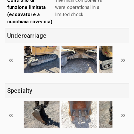
Controllo di
The main components
funzione limitata
were operational in a
(escavatore a
limited check.
cucchiaia rovescia)
Undercarriage
Specialty