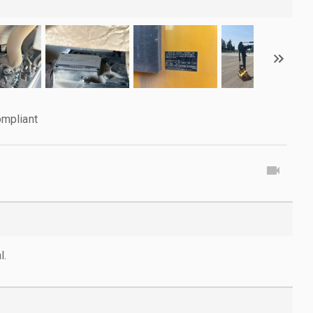
mpliant
l.