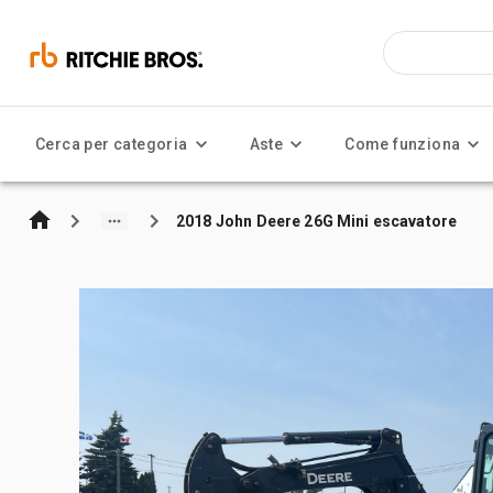
Cerca per categoria
Aste
Come funziona
2018 John Deere 26G Mini escavatore