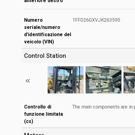
anteriore destro
Numero
1FF026GXVJK263595
seriale/numero
d’identificazione del
veicolo (VIN)
Control Station
Controllo di
The main components are in p
funzione limitata
(cs)