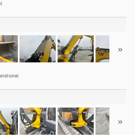
l.
rational.