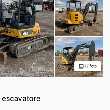
37 foto
 escavatore