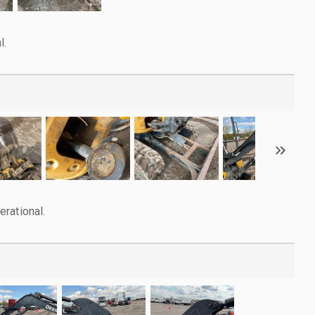
l.
rational.