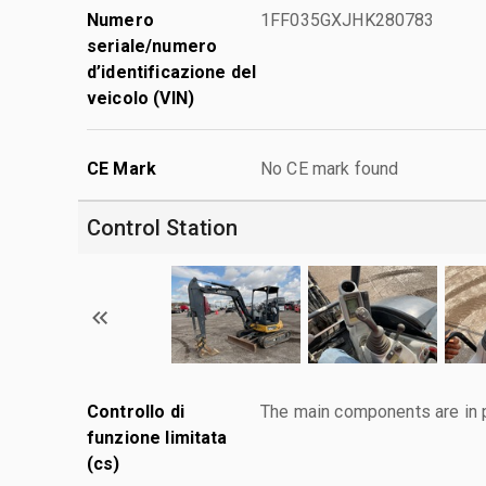
Numero
1FF035GXJHK280783
seriale/numero
d’identificazione del
veicolo (VIN)
CE Mark
No CE mark found
Control Station
Controllo di
The main components are in p
funzione limitata
(cs)